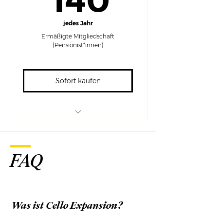
140
jedes Jahr
Ermäßigte Mitgliedschaft
(Pensionist*innen)
Sofort kaufen
Tickets zu allen
Veranstaltungen
Event nur für Mitglieder
FAQ
Newsletter mit
Hintergrundinformationen
Zusätzliche Rabatte
Was ist Cello Expansion?