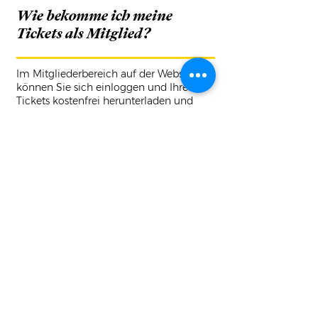
Wie bekomme ich meine
Tickets als Mitglied?
Im Mitgliederbereich auf der Webseite
können Sie sich einloggen und Ihre
Tickets kostenfrei herunterladen und
ausdrucken.
Wo finden die Konzerte
statt?
Die Konzerte finden in und um Wien
statt, in historischen Sälen aber auch an
besonderen Orten, je nach Programm.
Vom historischen Konzertsaal bis zum
Jazzclub, von einer kleinen Kirche bis
zum Picknickkonzert am Rande des
Wienerwald war schon alles dabei.