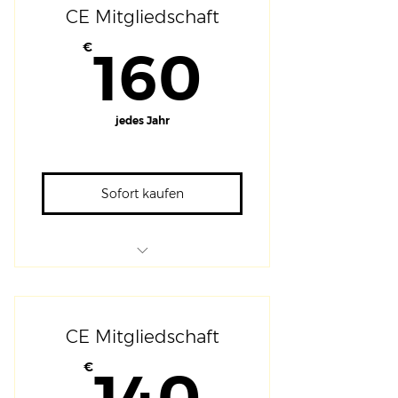
CE Mitgliedschaft
160€
€
160
jedes Jahr
Sofort kaufen
Tickets zu allen
Veranstaltungen
Event nur für Mitglieder
CE Mitgliedschaft
Newsletter mit
140€
Hintergrundinformationen
€
Zusätzliche Rabatte