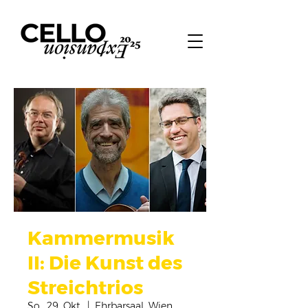
Kammermusik
II: Die Kunst des
Streichtrios
So., 29. Okt.
  |  
Ehrbarsaal, Wien