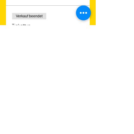
Verkauf beendet
Tickettyp
Tickets
Preis
Von € 15,00 bis € 35,00
Erwachsene
€ 35,00
+€ 0,88 Ticket-Servicegebühr
Pensionist*innen
€ 25,00
+€ 0,63 Ticket-Servicegebühr